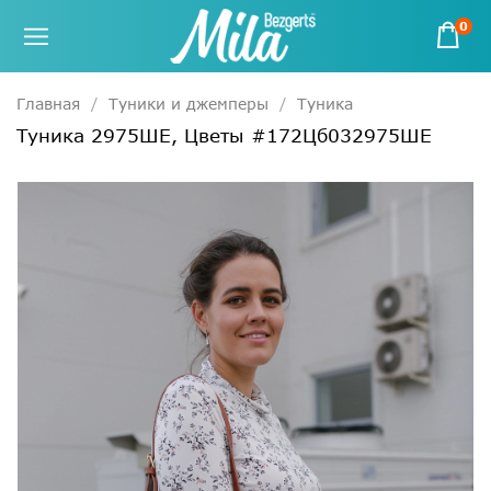
0
Главная
Туники и джемперы
Туника
Туника 2975ШЕ, Цветы #172Цб032975ШЕ