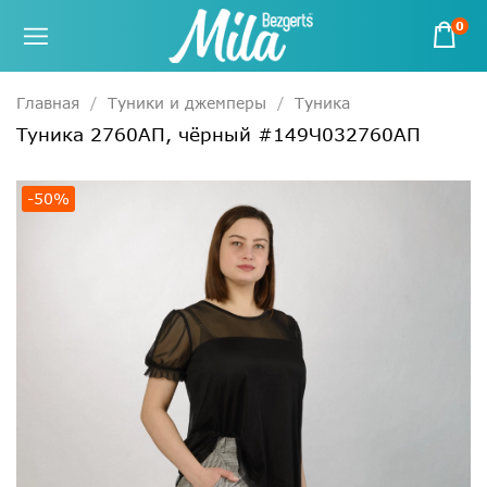
0
Главная
Туники и джемперы
Туника
Туника 2760АП, чёрный #149Ч032760АП
-50%