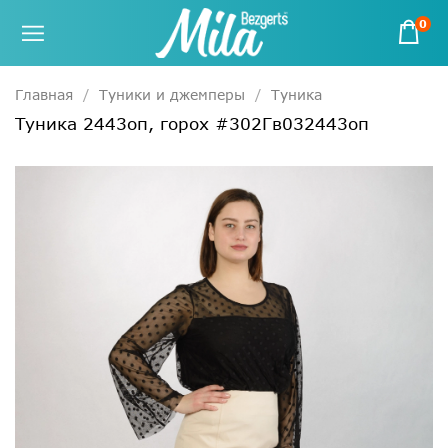
0
Главная
Туники и джемперы
Туника
Туника 2443оп, горох #302Гв032443оп