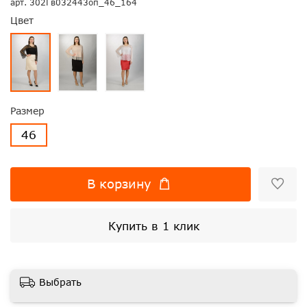
арт.
302Гв032443оп_46_164
Цвет
Размер
46
В корзину
Купить в 1 клик
Выбрать