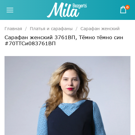
0
Главная
Платья и сарафаны
Сарафан женский
Сарафан женский 3761ВП, Тёмно тёмно син
#70ТТСи083761ВП