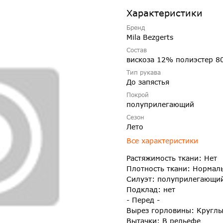
Характеристики
Бренд
Mila Bezgerts
Состав
вискоза 12% полиэстер 8
Тип рукава
До запястья
Покрой
полуприлегающий
Сезон
Лето
Все характеристики
Растяжимость ткани: Нет
Плотность ткани: Нормал
Силуэт: полуприлегающи
Подклад: нет
- Перед -
Вырез горловины: Кругл
Вытачки: В рельефе