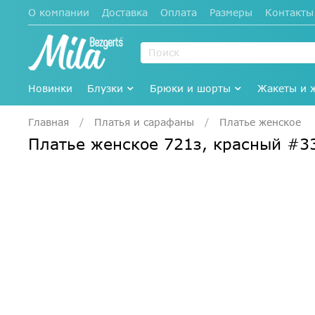
О компании
Доставка
Оплата
Размеры
Контакты
Новинки
Блузки
Брюки и шорты
Жакеты и 
Главная
Платья и сарафаны
Платье женское
Платье женское 721з, красный #3