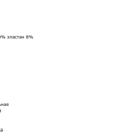
0% эластан 8%
ьная
й
ый