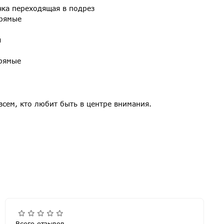
чка переходящая в подрез
прямые
я
рямые
всем, кто любит быть в центре внимания.
Всего отзывов