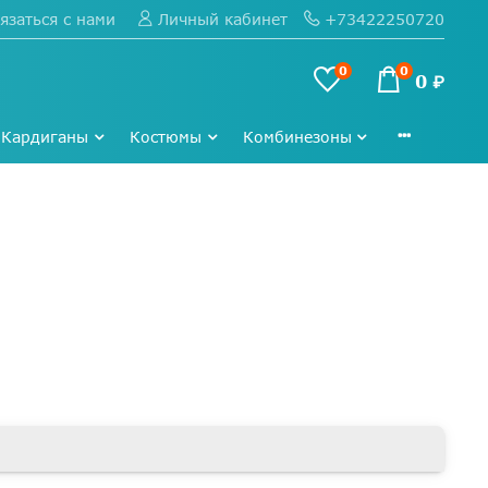
язаться с нами
+73422250720
Личный кабинет
0
0
0 ₽
Кардиганы
Костюмы
Комбинезоны