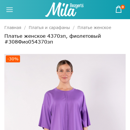
0
Главная
Платья и сарафаны
Платье женское
Платье женское 4370зп, фиолетовый
#308Фио054370зп
-30%