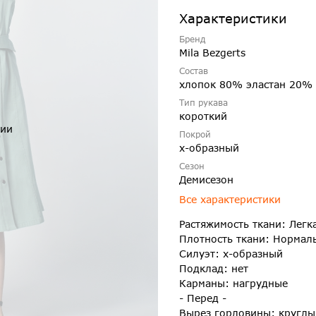
Характеристики
Бренд
Mila Bezgerts
Состав
хлопок 80% эластан 20%
Тип рукава
короткий
чии
Покрой
х-образный
Сезон
Демисезон
Все характеристики
Растяжимость ткани: Легк
Плотность ткани: Нормал
Силуэт: х-образный
Подклад: нет
Карманы: нагрудные
- Перед -
Вырез горловины: круглы