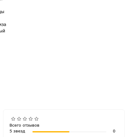
цы
иза
ный
Всего отзывов
5 звезд
0