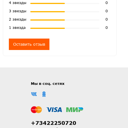
4 звезды
0
3 звезды
0
2 звезды
0
1 звезда
0
Оставить отзыв
Мы в соц. сетях
+73422250720