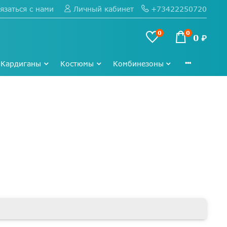
язаться с нами
+73422250720
Личный кабинет
0
0
0 ₽
Кардиганы
Костюмы
Комбинезоны