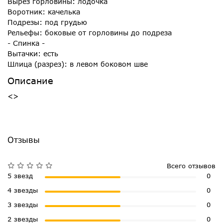
Вырез горловины: лодочка
Воротник: качелька
Подрезы: под грудью
Рельефы: боковые от горловины до подреза
- Спинка -
Вытачки: есть
Шлица (разрез): в левом боковом шве
Описание
<>
Отзывы
Всего отзывов
5 звезд
0
4 звезды
0
3 звезды
0
2 звезды
0