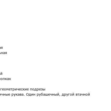
ая
ьная
ый
нопках
геометрические подрезы
ичные рукава. Один рубашечный, другой втачной