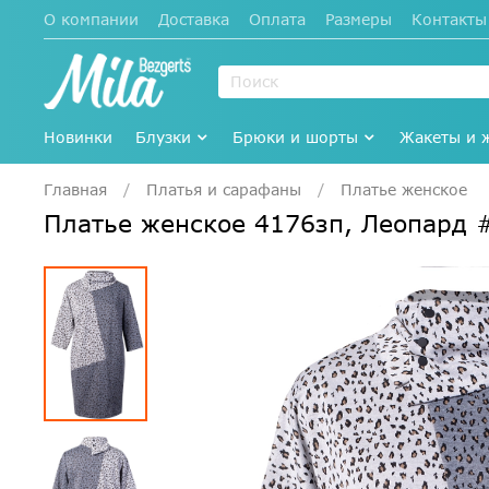
О компании
Доставка
Оплата
Размеры
Контакты
Новинки
Блузки
Брюки и шорты
Жакеты и 
Главная
Платья и сарафаны
Платье женское
Платье женское 4176зп, Леопард