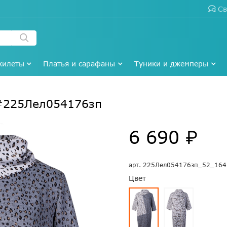
Св
жилеты
Платья и сарафаны
Туники и джемперы
 #225Лел054176зп
6 690 ₽
арт.
225Лел054176зп_52_164
Цвет