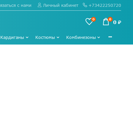
язаться с нами
+73422250720
Личный кабинет
0
0
0 ₽
Кардиганы
Костюмы
Комбинезоны