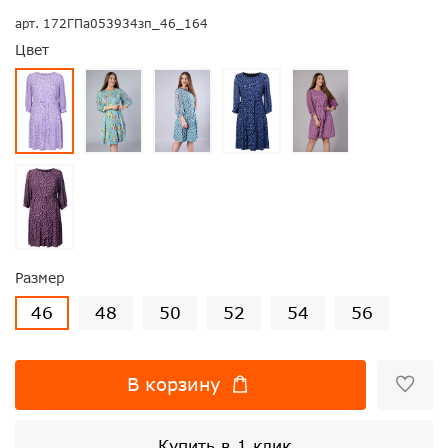
арт.
172ГПа053934зп_46_164
Цвет
Размер
46
48
50
52
54
56
В корзину
Купить в 1 клик