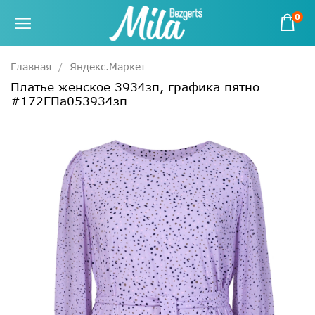
0
Главная
Яндекс.Маркет
Платье женское 3934зп, графика пятно
#172ГПа053934зп