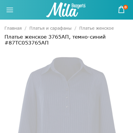
0
Главная
Платья и сарафаны
Платье женское
Платье женское 3765АП, темно-синий
#87ТС053765АП