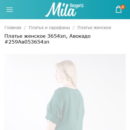
0
Главная
Платья и сарафаны
Платье женское
Платье женское 3654зп, Авокадо
#259Ав053654зп