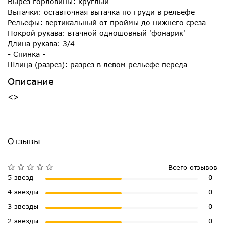
Вырез горловины: круглый
Вытачки: оставточная вытачка по груди в рельефе
Рельефы: вертикальный от проймы до нижнего среза
Покрой рукава: втачной одношовный 'фонарик'
Длина рукава: 3/4
- Спинка -
Шлица (разрез): разрез в левом рельефе переда
Описание
<>
Отзывы
Всего отзывов
5 звезд
0
4 звезды
0
3 звезды
0
2 звезды
0