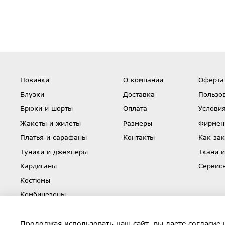
Новинки
О компании
Оферта
Блузки
Доставка
Пользо
Брюки и шорты
Оплата
Условия
Жакеты и жилеты
Размеры
Фирмен
Платья и сарафаны
Контакты
Как зак
Туники и джемперы
Ткани и
Кардиганы
Сервис
Костюмы
Комбинезоны
Юбки
Скидки
Продолжая использовать наш сайт, вы даете согласие 