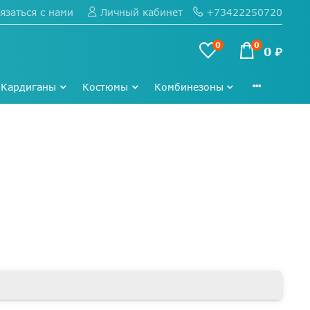
язаться с нами
+73422250720
Личный кабинет
0
0
0 ₽
Кардиганы
Костюмы
Комбинезоны