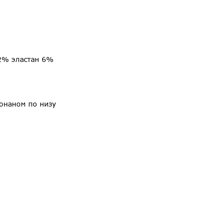
2% эластан 6%
онаном по низу