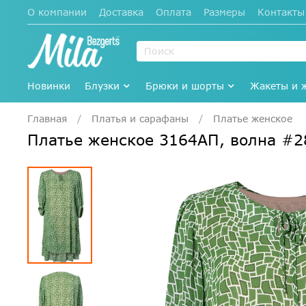
О компании
Доставка
Оплата
Размеры
Контакты
Новинки
Блузки
Брюки и шорты
Жакеты и 
Главная
Платья и сарафаны
Платье женское
Платье женское 3164АП, волна #