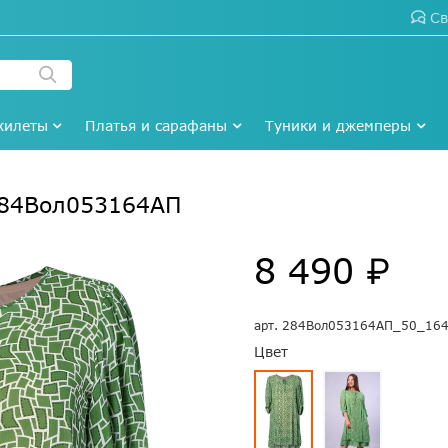
Св
жилеты
Платья и сарафаны
Туники и джемперы
284Вол053164АП
8 490 ₽
арт.
284Вол053164АП_50_16
Цвет