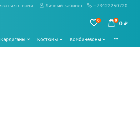
язаться с нами
+73422250720
Личный кабинет
0
0
0 ₽
Кардиганы
Костюмы
Комбинезоны
4