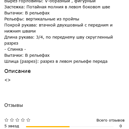
Вырез горловины: V-образный , фигурный
Застежка: Потайная молния в левом боковом шве
Вытачки: В рельефах
Рельефы: вертикальные из проймы
Покрой рукава: втачной двухшовный с передним и
нижним швами
Длина рукава: 3/4, по переднему шву скругленный
разрез
- Спинка -
Вытачки: В рельефах
Шлица (разрез): разрез в левом рельефе переда
Описание
<>
Отзывы
Всего отзывов
5 звезд
0