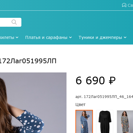
Св
жилеты
Платья и сарафаны
Туники и джемперы
#172Лаг051995ЛП
6 690 ₽
арт.
172Лаг051995ЛП_46_16
Цвет