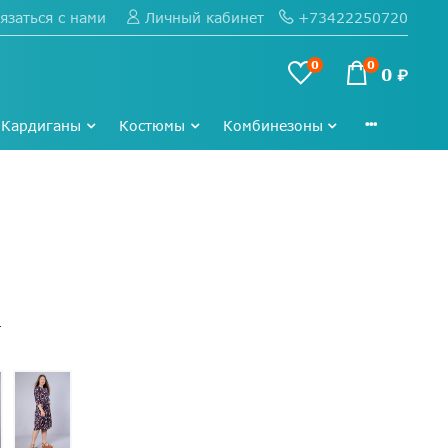
язаться с нами
+73422250720
Личный кабинет
0
0
0 ₽
Кардиганы
Костюмы
Комбинезоны
4