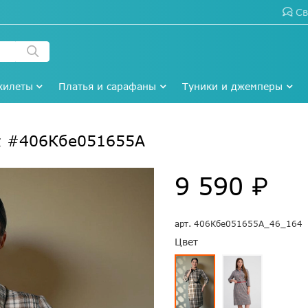
Св
жилеты
Платья и сарафаны
Туники и джемперы
еж #406Кбе051655А
9 590 ₽
арт.
406Кбе051655А_46_164
Цвет