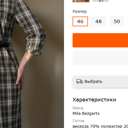
Размер
46
48
50
Выбрать
Характеристики
Бренд
Mila Bezgerts
Состав
вискоза 70% полиэстер 2