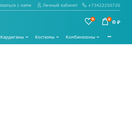
язаться с нами
+73422250720
Личный кабинет
0
0
0 ₽
Кардиганы
Костюмы
Комбинезоны