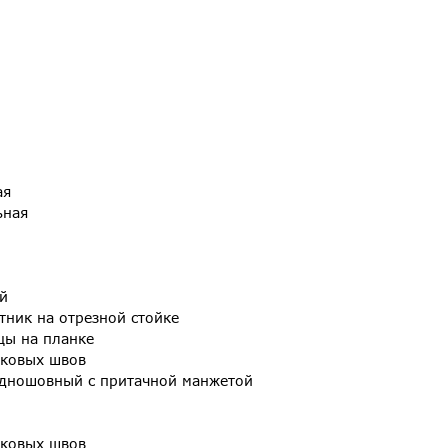
ая
ьная
й
тник на отрезной стойке
цы на планке
оковых швов
одношовный с притачной манжетой
оковых швов