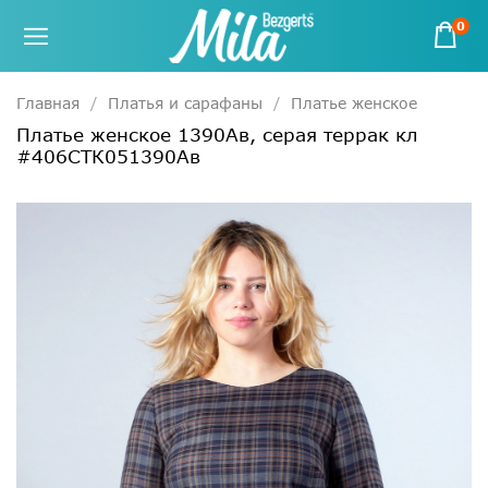
0
Главная
Платья и сарафаны
Платье женское
Платье женское 1390Ав, серая террак кл
#406СТК051390Ав