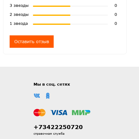
3 звезды
0
2 звезды
0
1 звезда
0
Оставить отзыв
Мы в соц. сетях
+73422250720
справочная служба