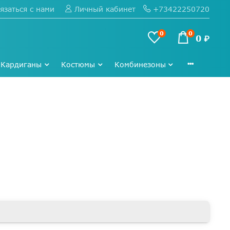
язаться с нами
+73422250720
Личный кабинет
0
0
0 ₽
Кардиганы
Костюмы
Комбинезоны