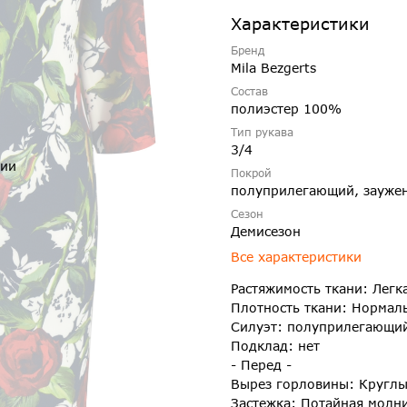
Характеристики
Бренд
Mila Bezgerts
Состав
полиэстер 100%
Тип рукава
3/4
чии
Покрой
полуприлегающий, зауже
Сезон
Демисезон
Все характеристики
Растяжимость ткани: Легк
Плотность ткани: Нормал
Силуэт: полуприлегающи
Подклад: нет
- Перед -
Вырез горловины: Кругл
Застежка: Потайная молн