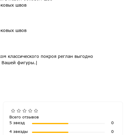
оковых швов
оковых швов
ком классического покроя реглан выгодно
а Вашей фигуры.|
Всего отзывов
5 звезд
0
4 звезды
0