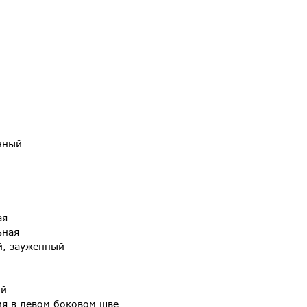
нный
ая
ьная
й, зауженный
ый
ия в левом боковом шве