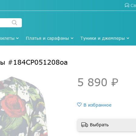
Св
жилеты
Платья и сарафаны
Туники и джемперы
зы #184СР051208оа
5 890 ₽
В избранное
Выбрать