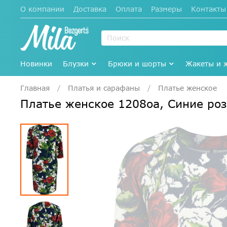
О компании
Доставка
Оплата
Размеры
Контакты
Новинки
Блузки
Брюки и шорты
Жакеты и 
Главная
Платья и сарафаны
Платье женское
Платье женское 1208оа, Синие ро