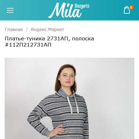
0
Главная
Яндекс.Маркет
Платье-туника 2731АП, полоска
#112П212731АП