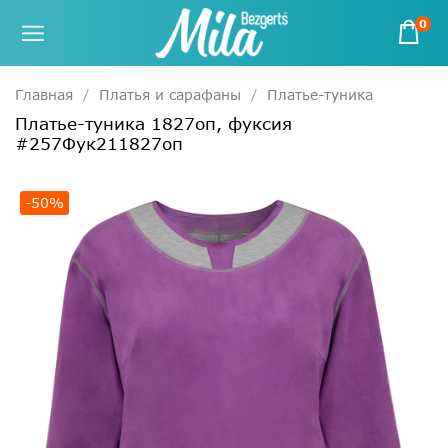
0
Главная
Платья и сарафаны
Платье-туника
Платье-туника 1827оп, фуксия
#257Фук211827оп
-50%