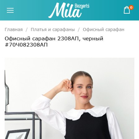
0
Главная
Платья и сарафаны
Офисный сарафан
Офисный сарафан 2308АП, черный
#70Ч082308АП