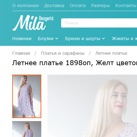
О компании
Доставка
Оплата
Размеры
Контакты
Новинки
Блузки
Брюки и шорты
Жакеты и 
Главная
Платья и сарафаны
Летнее платье
Летнее платье 1898оп, Желт цве