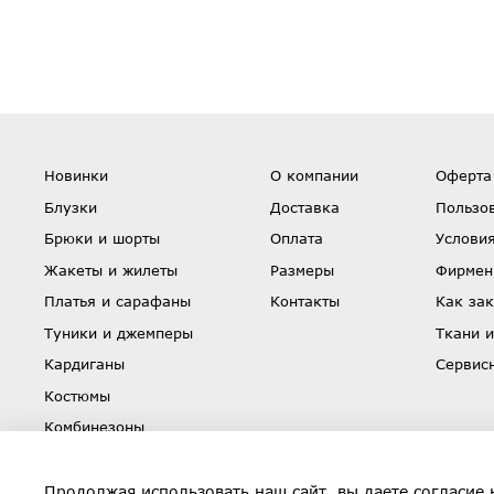
Новинки
О компании
Оферта
Блузки
Доставка
Пользо
Брюки и шорты
Оплата
Условия
Жакеты и жилеты
Размеры
Фирмен
Платья и сарафаны
Контакты
Как зак
Туники и джемперы
Ткани и
Кардиганы
Сервис
Костюмы
Комбинезоны
Юбки
Скидки
Продолжая использовать наш сайт, вы даете согласие 