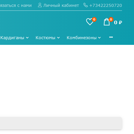
язаться с нами
+73422250720
Личный кабинет
0
0
0 ₽
Кардиганы
Костюмы
Комбинезоны