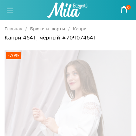
0
Главная
Брюки и шорты
Капри
Капри 464Т, чёрный #70Ч07464Т
-70%