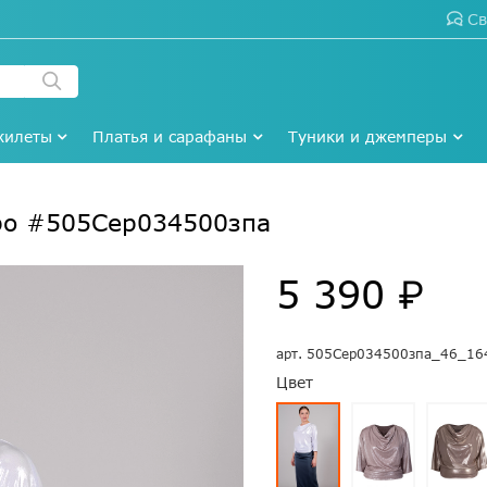
Св
жилеты
Платья и сарафаны
Туники и джемперы
ро #505Сер034500зпа
5 390 ₽
арт.
505Сер034500зпа_46_16
Цвет