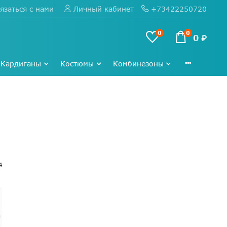
язаться с нами
+73422250720
Личный кабинет
0
0
0 ₽
Кардиганы
Костюмы
Комбинезоны
4