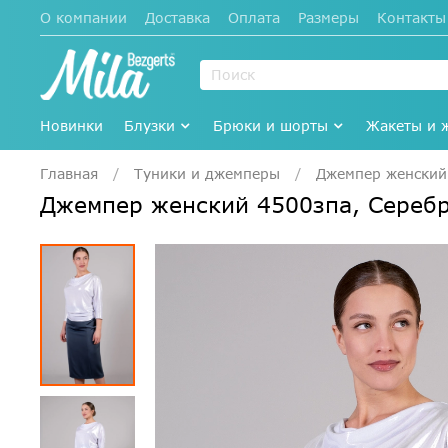
О компании
Доставка
Оплата
Размеры
Контакты
Новинки
Блузки
Брюки и шорты
Жакеты и 
Главная
Туники и джемперы
Джемпер женский
Джемпер женский 4500зпа, Сереб