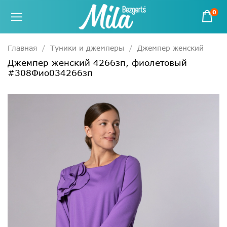
0
Главная
Туники и джемперы
Джемпер женский
Джемпер женский 4266зп, фиолетовый
#308Фио034266зп