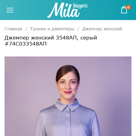
0
Главная
Туники и джемперы
Джемпер женский
Джемпер женский 3548АП, серый
#74С033548АП