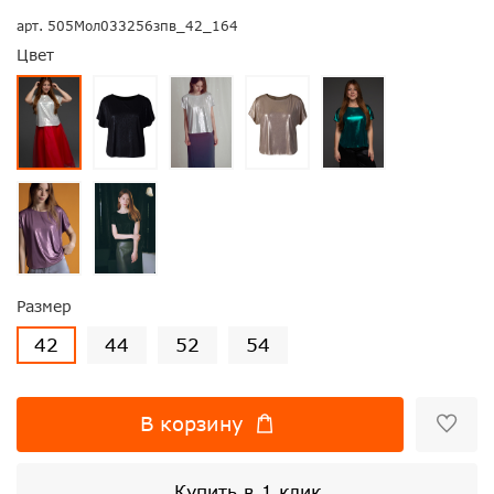
арт.
505Мол033256зпв_42_164
Цвет
Размер
42
44
52
54
В корзину
Купить в 1 клик