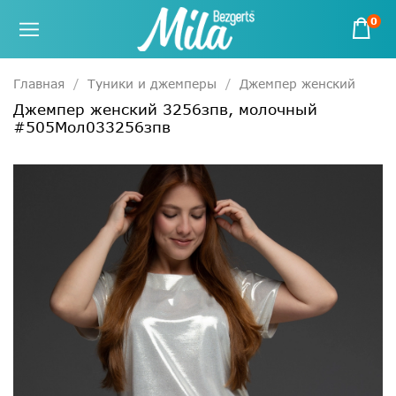
0
Главная
Туники и джемперы
Джемпер женский
Джемпер женский 3256зпв, молочный
#505Мол033256зпв