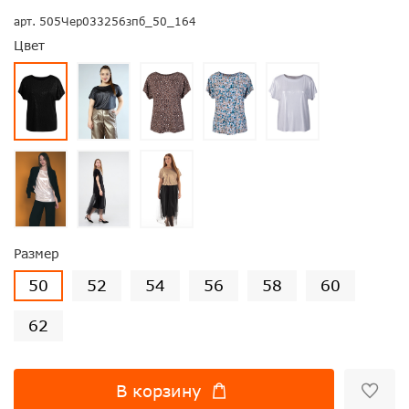
арт.
505Чер033256зпб_50_164
Цвет
Размер
50
52
54
56
58
60
62
В корзину