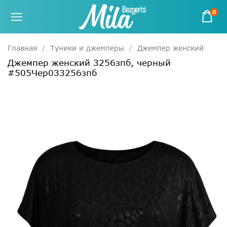
0
Главная
Туники и джемперы
Джемпер женский
Джемпер женский 3256зпб, черный
#505Чер033256зпб