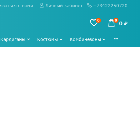
язаться с нами
+73422250720
Личный кабинет
0
0
0 ₽
Кардиганы
Костюмы
Комбинезоны