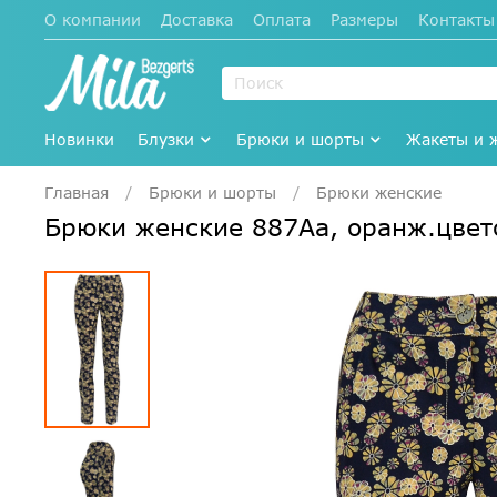
О компании
Доставка
Оплата
Размеры
Контакты
Новинки
Блузки
Брюки и шорты
Жакеты и 
Главная
Брюки и шорты
Брюки женские
Брюки женские 887Аа, оранж.цве