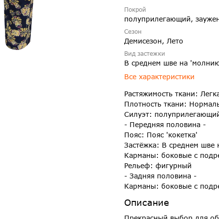
Покрой
полуприлегающий, зауже
Сезон
Демисезон, Лето
Вид застежки
В среднем шве на 'молнию
Все характеристики
Растяжимость ткани: Легк
Плотность ткани: Нормал
Силуэт: полуприлегающи
- Передняя половина -
Пояс: Пояс 'кокетка'
Застёжка: В среднем шве 
Карманы: боковые с подр
Рельеф: фигурный
- Задняя половина -
Карманы: боковые с подр
Описание
Прекрасный выбор для об