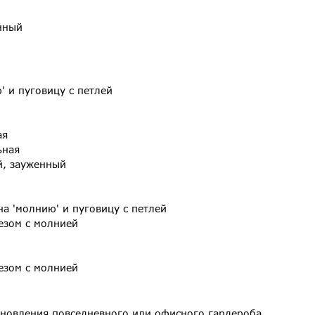
нный
' и пуговицу с петлей
ая
ьная
й, зауженный
на 'молнию' и пуговицу с петлей
езом с молнией
езом с молнией
новления повседневного или офисного гардероба.