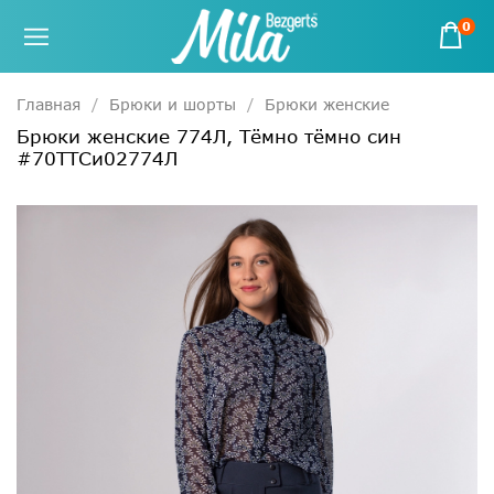
0
Главная
Брюки и шорты
Брюки женские
Брюки женские 774Л, Тёмно тёмно син
#70ТТСи02774Л