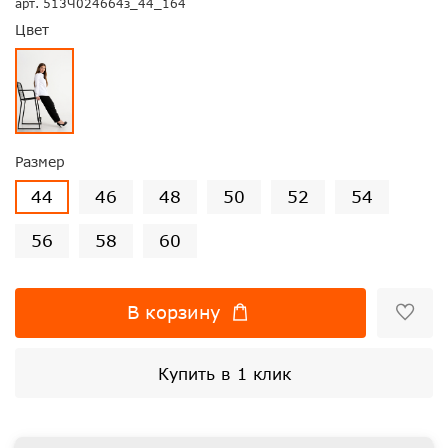
арт.
513Ч024664з_44_164
Цвет
Размер
44
46
48
50
52
54
56
58
60
В корзину
Купить в 1 клик