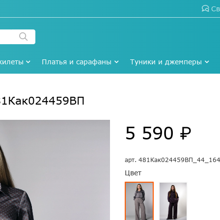
Св
жилеты
Платья и сарафаны
Туники и джемперы
81Как024459ВП
5 590 ₽
арт.
481Как024459ВП_44_16
Цвет