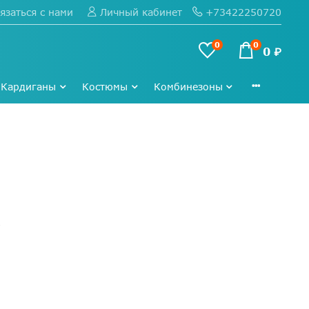
язаться с нами
+73422250720
Личный кабинет
0
0
0 ₽
Кардиганы
Костюмы
Комбинезоны
4