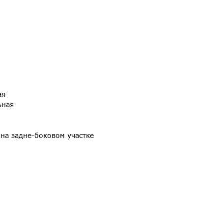
ая
ьная
 на задне-боковом участке