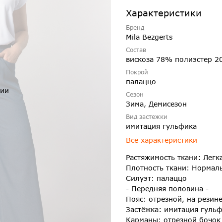
Характеристики
Бренд
Mila Bezgerts
Состав
вискоза 78% полиэстер 2
Покрой
палаццо
чии
Сезон
Зима, Демисезон
Вид застежки
имитация гульфика
Все характеристики
Растяжимость ткани: Легк
Плотность ткани: Нормал
Силуэт: палаццо
- Передняя половина -
Пояс: отрезной, на резин
Застёжка: имитация гуль
Карманы: отрезной бочок