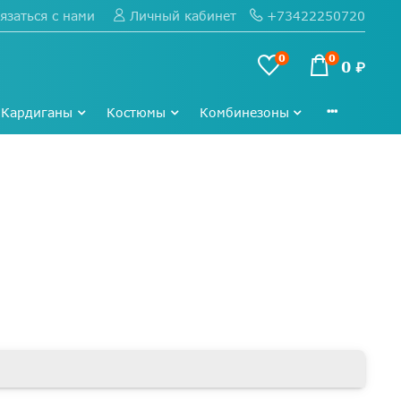
язаться с нами
+73422250720
Личный кабинет
0
0
0 ₽
Кардиганы
Костюмы
Комбинезоны