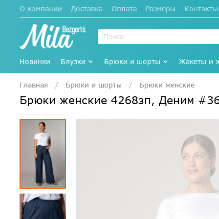
О компании
Доставка
Оплата
Размеры
Контакты
Новинки
Блузки
Брюки и шорты
Жакеты и 
Главная
Брюки и шорты
Брюки женские
Брюки женские 4268зп, Деним #3