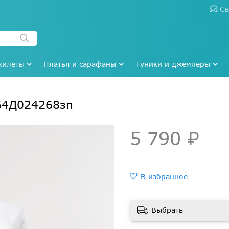
Св
жилеты
Платья и сарафаны
Туники и джемперы
64Д024268зп
5 790 ₽
В избранное
Выбрать