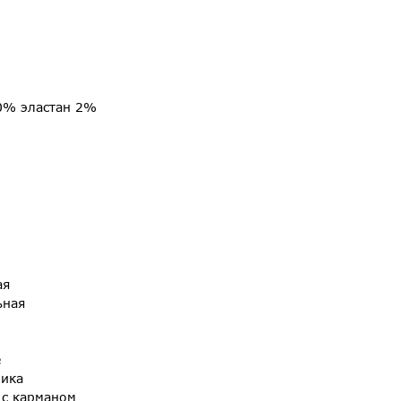
0% эластан 2%
ая
ьная
е
фика
 с карманом