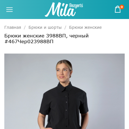
0
Главная
Брюки и шорты
Брюки женские
Брюки женские 3988ВП, черный
#467Чер023988ВП