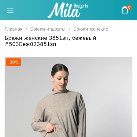
0
Главная
Брюки и шорты
Брюки женские
Брюки женские 3851зп, бежевый
#503Беж023851зп
-30%