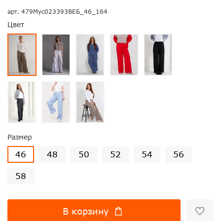
арт.
479Мус023393ВЕБ_46_164
Цвет
Размер
46
48
50
52
54
56
58
В корзину