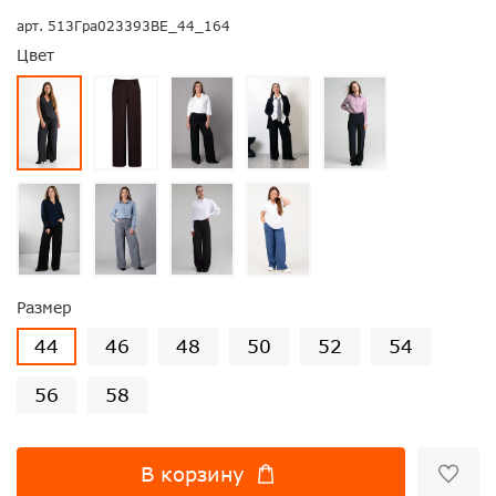
арт.
513Гра023393ВЕ_44_164
Цвет
Размер
44
46
48
50
52
54
56
58
В корзину