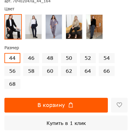
арт.
70Ч0204Ла_44_164
Цвет
Размер
44
46
48
50
52
54
56
58
60
62
64
66
68
В корзину
Купить в 1 клик