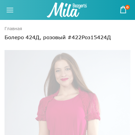
0
Главная
Болеро 424Д, розовый #422Роз15424Д