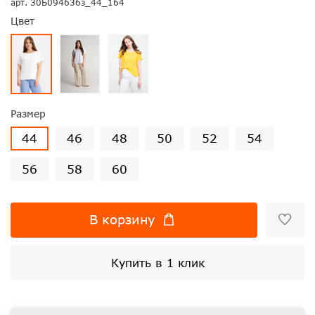
арт.
30Б094636з_44_164
Цвет
Размер
44
46
48
50
52
54
56
58
60
В корзину
Купить в 1 клик