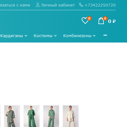
язаться с нами
+73422250720
Личный кабинет
0
0
0 ₽
Кардиганы
Костюмы
Комбинезоны
4