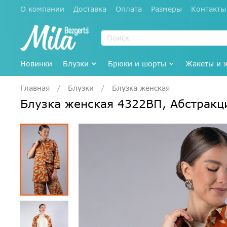
О компании
Доставка
Оплата
Размеры
Контакты
Новинки
Блузки
Брюки и шорты
Жакеты и 
Главная
Блузки
Блузка женская
Блузка женская 4322ВП, Абстрак