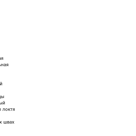
ая
ьная
й
цы
ный
и локтя
х швах