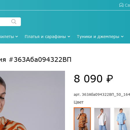
Св
жилеты
Платья и сарафаны
Туники и джемперы
ция #363Аба094322ВП
8 090 ₽
арт.
363Аба094322ВП_50_16
Цвет