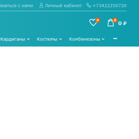
язаться с нами
+73422250720
Личный кабинет
0
0
0 ₽
Кардиганы
Костюмы
Комбинезоны