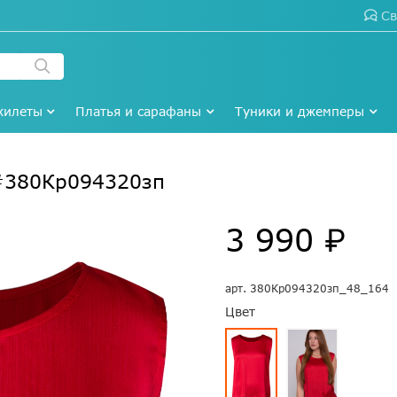
Св
жилеты
Платья и сарафаны
Туники и джемперы
 #380Кр094320зп
3 990 ₽
арт.
380Кр094320зп_48_164
Цвет