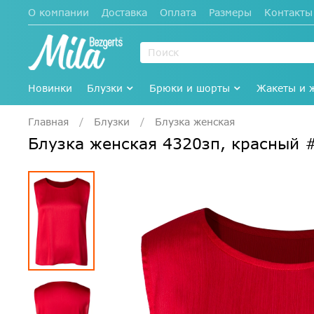
О компании
Доставка
Оплата
Размеры
Контакты
Новинки
Блузки
Брюки и шорты
Жакеты и 
Главная
Блузки
Блузка женская
Блузка женская 4320зп, красный