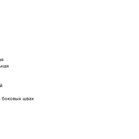
ая
ьная
й
в боковых швах