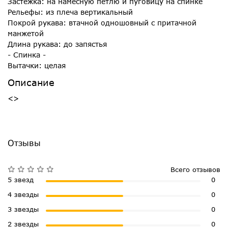
Застежка: на намесную петлю и пуговицу на спинке
Рельефы: из плеча вертикальный
Покрой рукава: втачной одношовный с притачной
манжетой
Длина рукава: до запястья
- Спинка -
Вытачки: целая
Описание
<>
Отзывы
Всего отзывов
5 звезд
0
4 звезды
0
3 звезды
0
2 звезды
0