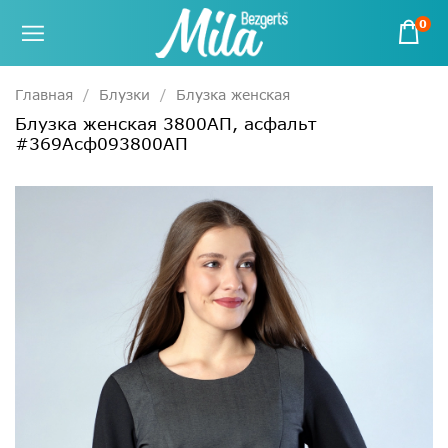
0
Главная
Блузки
Блузка женская
Блузка женская 3800АП, асфальт
#369Асф093800АП