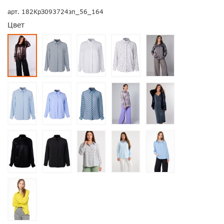
арт.
182КрЗ093724зп_56_164
Цвет