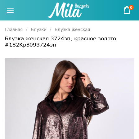
0
Главная
Блузки
Блузка женская
Блузка женская 3724зп, красное золото
#182КрЗ093724зп