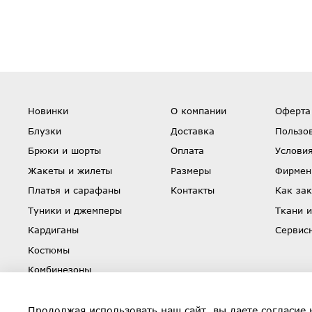
Новинки
О компании
Оферта
Блузки
Доставка
Пользо
Брюки и шорты
Оплата
Условия
Жакеты и жилеты
Размеры
Фирмен
Платья и сарафаны
Контакты
Как зак
Туники и джемперы
Ткани и
Кардиганы
Сервис
Костюмы
Комбинезоны
Юбки
Скидки
Продолжая использовать наш сайт, вы даете согласие 