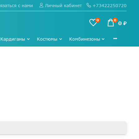
язаться с нами
+73422250720
Личный кабинет
0
0
0 ₽
Кардиганы
Костюмы
Комбинезоны