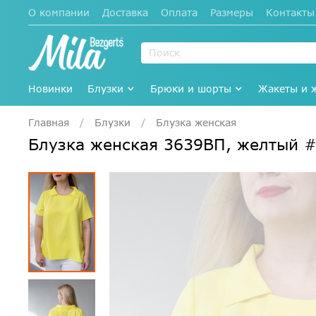
О компании
Доставка
Оплата
Размеры
Контакты
Новинки
Блузки
Брюки и шорты
Жакеты и 
Главная
Блузки
Блузка женская
Блузка женская 3639ВП, желтый