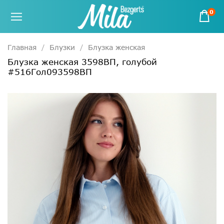
0
Главная
Блузки
Блузка женская
Блузка женская 3598ВП, голубой
#516Гол093598ВП