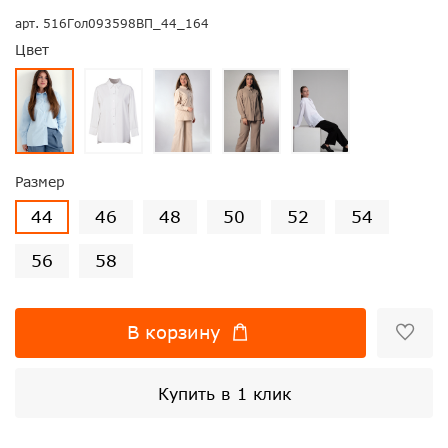
арт.
516Гол093598ВП_44_164
Цвет
Размер
44
46
48
50
52
54
56
58
В корзину
Купить в 1 клик