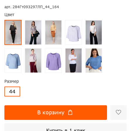
арт.
284Гт093297ЛП_44_164
Цвет
Размер
44
В корзину
Купить в 1 клик